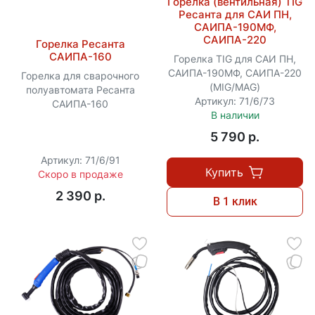
Горелка (вентильная) TIG
Ресанта для САИ ПН,
САИПА-190МФ,
САИПА-220
Горелка Ресанта
САИПА-160
Горелка TIG для САИ ПН,
САИПА-190МФ, САИПА-220
Горелка для сварочного
(MIG/MAG)
полуавтомата Ресанта
Артикул: 71/6/73
САИПА-160
В наличии
5 790 p.
Артикул: 71/6/91
Купить
Скоро в продаже
2 390 p.
В 1 клик