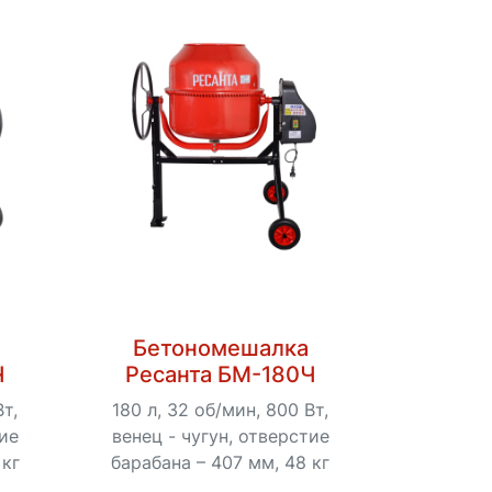
Бетономешалка
Ч
Ресанта БМ-180Ч
Вт,
180 л, 32 об/мин, 800 Вт,
тие
венец - чугун, отверстие
 кг
барабана – 407 мм, 48 кг