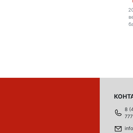
2
в
б
КОНТ
8 (
777
inf