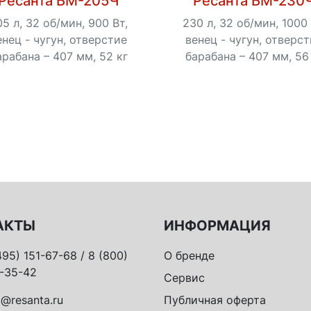
Ресанта БМ-205Ч
Ресанта БМ-230
05 л, 32 об/мин, 900 Вт,
230 л, 32 об/мин, 1000 
енец - чугун, отверстие
венец - чугун, отверс
арабана – 407 мм, 52 кг
барабана – 407 мм, 56
АКТЫ
ИНФОРМАЦИЯ
495) 151-67-68 / 8 (800)
О бренде
-35-42
Сервис
o@resanta.ru
Публичная оферта