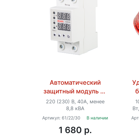
Автоматический
У
защитный модуль от
б
повышенного/
С
220 (230) В, 40А, менее
1
пониженного
8,8 кВА
Вт
напряжения Ресанта
Артикул: 61/22/30
В наличии
Арт
АЗМ-40АРД
1 680 p.