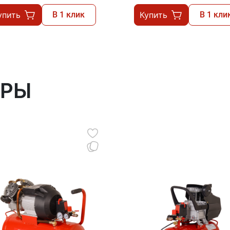
упить
В 1 клик
Купить
В 1 кли
АРЫ