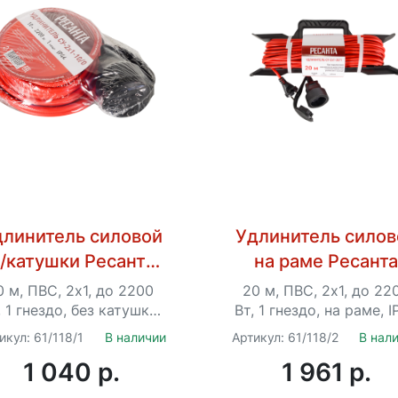
длинитель силовой
Удлинитель силов
/катушки Ресанта
на раме Ресант
У-2х1-10/0 (IP44)
СУ-2х1-20/1 (IP44
0 м, ПВС, 2х1, до 2200
20 м, ПВС, 2х1, до 22
, 1 гнездо, без катушки,
Вт, 1 гнездо, на раме, I
IP44
икул: 61/118/1
В наличии
Артикул: 61/118/2
В нал
1 040 p.
1 961 p.