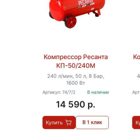
Компрессор Ресанта
К
КП-50/240М
240 л/мин, 50 л, 8 Бар,
4
1600 Вт
Артикул: 74/7/2
В наличии
Арт
14 590 p.
Купить
В 1 клик
К