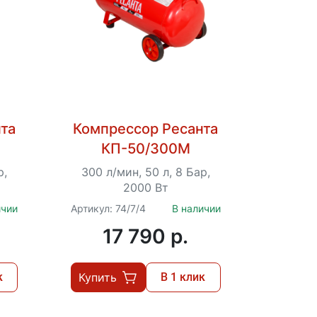
та
Компрессор Ресанта
КП-50/300М
р,
300 л/мин, 50 л, 8 Бар,
2000 Вт
ичии
Артикул: 74/7/4
В наличии
17 790 p.
к
Купить
В 1 клик