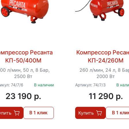
омпрессор Ресанта
Компрессор Ресан
КП-50/400М
КП-24/260М
00 л/мин, 50 л, 8 Бар,
260 л/мин, 24 л, 8 Ба
2500 Вт
2000 Вт
икул: 74/7/6
В наличии
Артикул: 74/7/3
В нал
23 190 p.
11 290 p.
упить
В 1 клик
Купить
В 1 кли