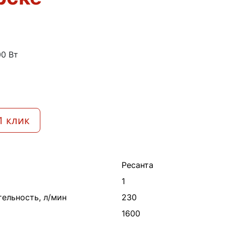
00 Вт
1 клик
Ресанта
1
ельность, л/мин
230
1600