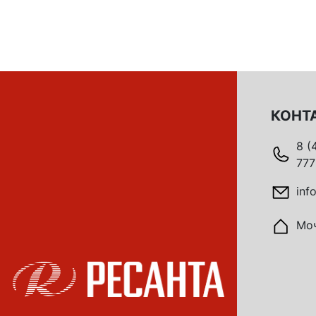
КОНТ
8 (
777
inf
Моч